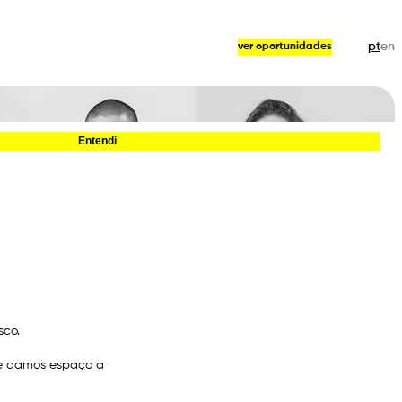
pt
en
ver oportunidades
ara recolher estatísticas de utilização e melhorar a experiência de navegação.
Entendi
sco.
 e damos espaço a