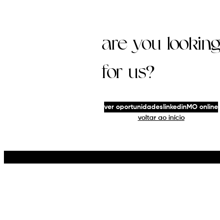
are you lookin
for us?
Para as nossas pessoas
Tr
a MO é...?
MO
ver oportunidades
linkedin
MO online
voltar ao início