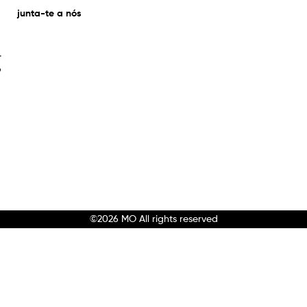
junta-te a nós
g
abalhar na
O que significa
 é...?
moda?
©2026 MO All rights reserved