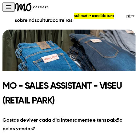
Skip to content
Open main menu
pt
en
submeter candidatura
sobre nós
cultura
carreiras
MO - SALES ASSISTANT - VISEU
(RETAIL PARK)
Gostas de viver cada dia intensamente e tens paixão
pelas vendas?