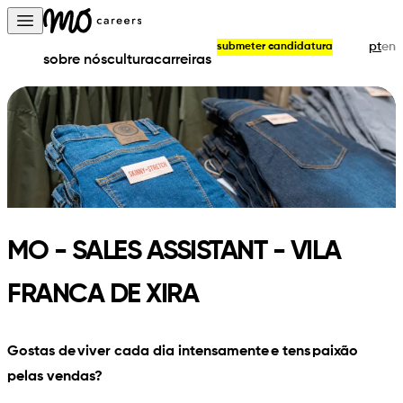
Skip to content
Open main menu
pt
en
submeter candidatura
sobre nós
cultura
carreiras
MO - SALES ASSISTANT - VILA
FRANCA DE XIRA
Gostas de viver cada dia intensamente e tens paixão
pelas vendas?