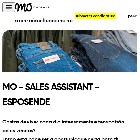
Skip to content
Open main menu
pt
en
submeter candidatura
sobre nós
cultura
carreiras
MO - SALES ASSISTANT -
ESPOSENDE
Gostas de viver cada dia intensamente e tens paixão
pelas vendas?
Então esta pode ser a oportunidade certa para ti!