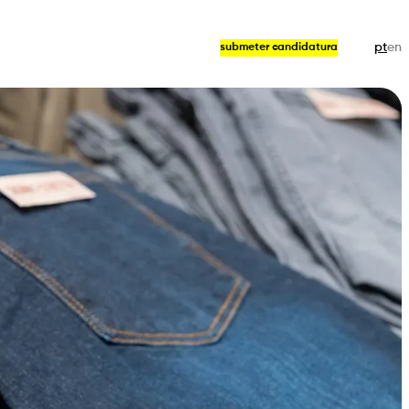
pt
en
submeter candidatura