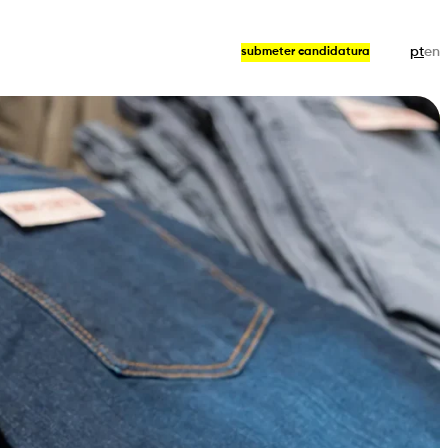
pt
en
submeter candidatura