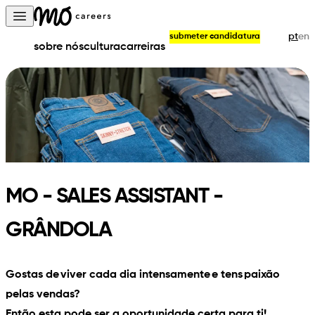
Skip to content
Open main menu
pt
en
submeter candidatura
sobre nós
cultura
carreiras
MO - SALES ASSISTANT -
GRÂNDOLA
Gostas de viver cada dia intensamente e tens paixão
pelas vendas?
Então esta pode ser a oportunidade certa para ti!