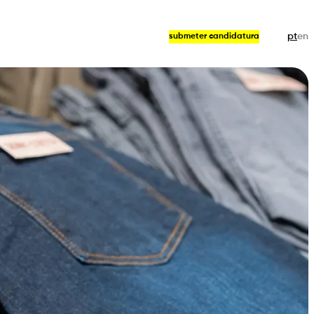
pt
en
submeter candidatura