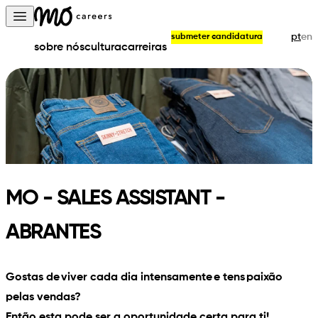
Skip to content
Open main menu
pt
en
submeter candidatura
sobre nós
cultura
carreiras
MO - SALES ASSISTANT -
ABRANTES
Gostas de viver cada dia intensamente e tens paixão
pelas vendas?
Então esta pode ser a oportunidade certa para ti!