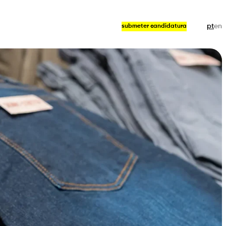
pt
en
submeter candidatura